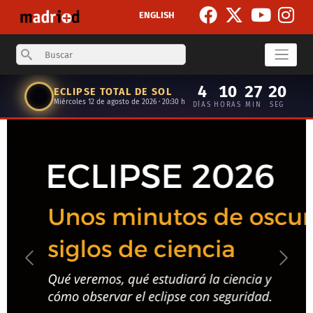
Pasar al contenido principal
ENGLISH
Search
4
10
27
19
ECLIPSE TOTAL DE SOL
Miércoles 12 de agosto de 2026 · 20:30 h
DÍAS
HORAS
MIN
SEG
Anterior
Siguie