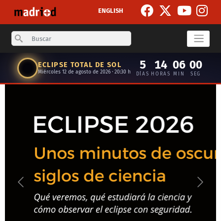
Pasar al contenido principal
ENGLISH
Search
5
14
06
00
ECLIPSE TOTAL DE SOL
Miércoles 12 de agosto de 2026 · 20:30 h
DÍAS
HORAS
MIN
SEG
Anterior
Siguie