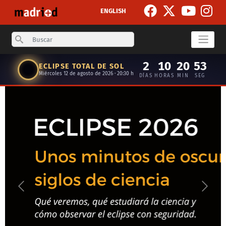
Pasar al contenido principal
ENGLISH
Search
2
10
20
52
ECLIPSE TOTAL DE SOL
Miércoles 12 de agosto de 2026 · 20:30 h
DÍAS
HORAS
MIN
SEG
Anterior
Siguie