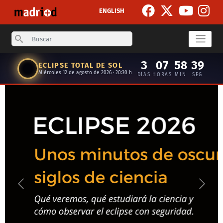
Pasar al contenido principal
ENGLISH
Search
3
07
58
38
ECLIPSE TOTAL DE SOL
Miércoles 12 de agosto de 2026 · 20:30 h
DÍAS
HORAS
MIN
SEG
Anterior
Siguie