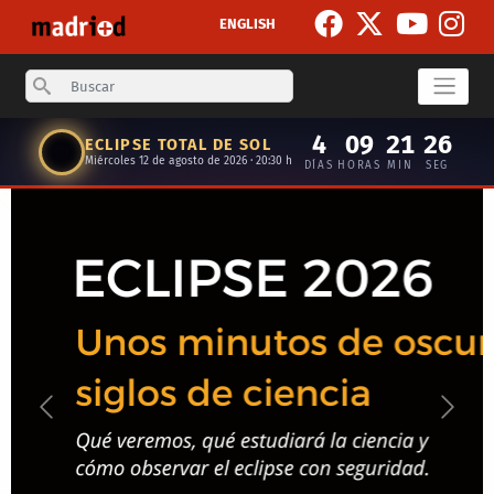
Pasar al contenido principal
ENGLISH
Search
4
09
21
25
ECLIPSE TOTAL DE SOL
Miércoles 12 de agosto de 2026 · 20:30 h
DÍAS
HORAS
MIN
SEG
Anterior
Siguie