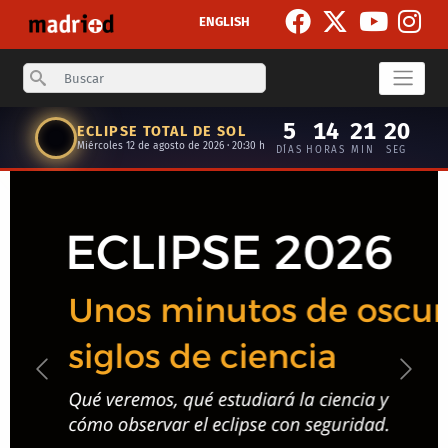
Pasar al contenido principal
ENGLISH
Search
5
14
21
19
ECLIPSE TOTAL DE SOL
Miércoles 12 de agosto de 2026 · 20:30 h
DÍAS
HORAS
MIN
SEG
Anterior
Siguie