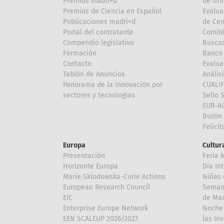
Premios madri+d
de títu
Premios de Ciencia en Español
Evalua
Publicaciones madri+d
de Cen
Portal del contratante
Comité
Compendio legislativo
Buscad
Formación
Banco 
Contacto
Evalua
Tablón de Anuncios
Anális
Panorama de la innovación por
CUALI
sectores y tecnologías
Sello 
EUR-A
Buzón 
Felici
Europa
Cultura
Presentación
Feria 
Horizonte Europa
Día In
Marie Sklodowska-Curie Actions
Niñas 
European Research Council
Semana
EIC
de Mad
Enterprise Europe Network
Noche 
EEN SCALEUP 2026/2027
las In