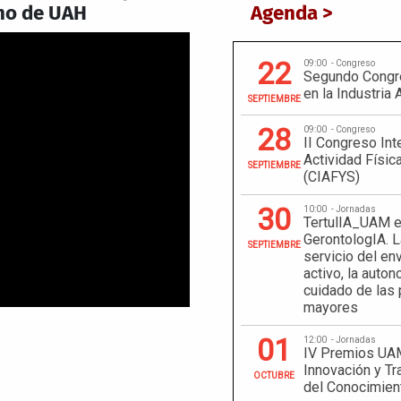
no de UAH
Agenda >