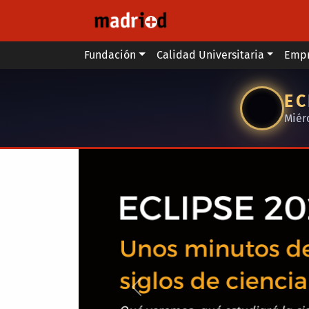
Pasar al contenido principal
Main menu
Fundación
Calidad Universitaria
Emp
EC
Miér
Anterior