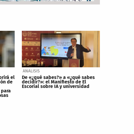
ANALISIS
brirá el
De «¿qué sabes?» a «¿qué sabes
ión de
decidir?»: el Manifiesto de El
Escorial sobre IA y universidad
 para
osas