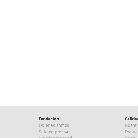
Fundación
Calida
Quiénes somos
Nosot
Sala de prensa
Evalua