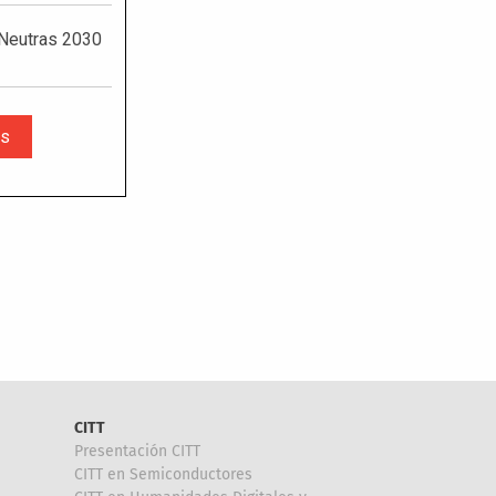
CITT
Presentación CITT
CITT en Semiconductores