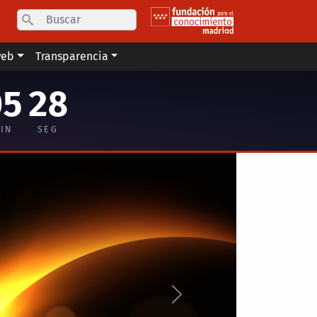
Search
web
Transparencia
05
28
IN
SEG
Siguiente