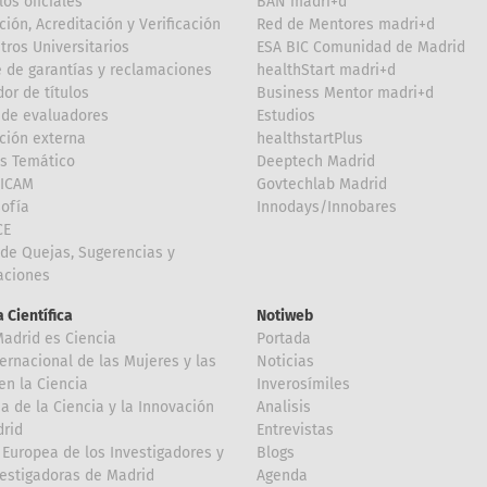
los oficiales
BAN madri+d
ción, Acreditación y Verificación
Red de Mentores madri+d
tros Universitarios
ESA BIC Comunidad de Madrid
 de garantías y reclamaciones
healthStart madri+d
or de títulos
Business Mentor madri+d
de evaluadores
Estudios
ción externa
healthstartPlus
is Temático
Deeptech Madrid
FICAM
Govtechlab Madrid
Sofía
Innodays/Innobares
CE
de Quejas, Sugerencias y
taciones
 Científica
Notiweb
Madrid es Ciencia
Portada
ternacional de las Mujeres y las
Noticias
en la Ciencia
Inverosímiles
 de la Ciencia y la Innovación
Analisis
rid
Entrevistas
Europea de los Investigadores y
Blogs
vestigadoras de Madrid
Agenda