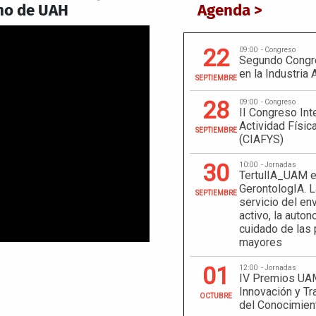
no de UAH
Agenda >