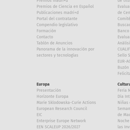
Premios madri+d
de títu
Premios de Ciencia en Español
Evalua
Publicaciones madri+d
de Cen
Portal del contratante
Comité
Compendio legislativo
Buscad
Formación
Banco 
Contacto
Evalua
Tablón de Anuncios
Anális
Panorama de la innovación por
CUALI
sectores y tecnologías
Sello 
EUR-A
Buzón 
Felici
Europa
Cultura
Presentación
Feria 
Horizonte Europa
Día In
Marie Sklodowska-Curie Actions
Niñas 
European Research Council
Semana
EIC
de Mad
Enterprise Europe Network
Noche 
EEN SCALEUP 2026/2027
las In