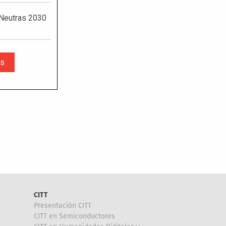
CITT
Presentación CITT
CITT en Semiconductores