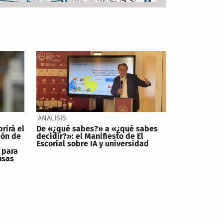
ANALISIS
brirá el
De «¿qué sabes?» a «¿qué sabes
ión de
decidir?»: el Manifiesto de El
Escorial sobre IA y universidad
 para
osas