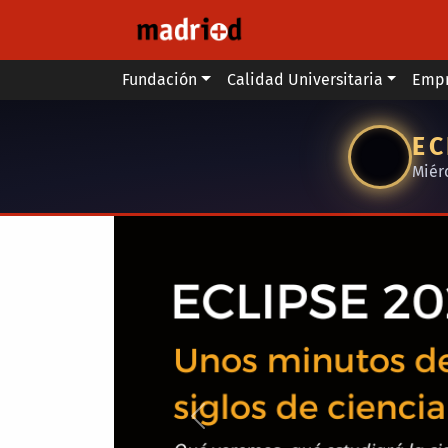
Pasar al contenido principal
Main menu
Fundación
Calidad Universitaria
Emp
EC
Miér
Anterior