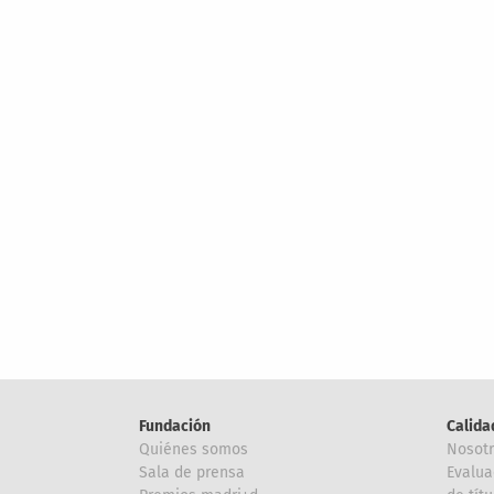
Fundación
Calida
Quiénes somos
Nosot
Sala de prensa
Evalua