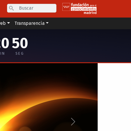
Search
web
Transparencia
20
49
IN
SEG
Siguiente