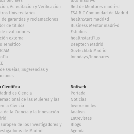
los oficiales
BAN madri+d
ción, Acreditación y Verificación
Red de Mentores madri+d
tros Universitarios
ESA BIC Comunidad de Madrid
 de garantías y reclamaciones
healthStart madri+d
or de títulos
Business Mentor madri+d
de evaluadores
Estudios
ción externa
healthstartPlus
is Temático
Deeptech Madrid
FICAM
Govtechlab Madrid
Sofía
Innodays/Innobares
CE
de Quejas, Sugerencias y
taciones
 Científica
Notiweb
Madrid es Ciencia
Portada
ternacional de las Mujeres y las
Noticias
en la Ciencia
Inverosímiles
 de la Ciencia y la Innovación
Analisis
rid
Entrevistas
Europea de los Investigadores y
Blogs
vestigadoras de Madrid
Agenda