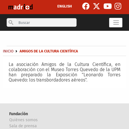
Pasar al contenido principal
ENGLISH
Search
Secondary breadcrumb
Sobrescribir enlaces de ayuda a la navegación
INICIO
AMIGOS DE LA CULTURA CIENTÍFICA
La asociación Amigos de la Cultura Científica, en
colaboración con el Museo Torres Quevedo de la UPM
han preparado la Exposición "Leonardo Torres
Quevedo: los transbordadores aéreos".
Fundación
Quiénes somos
Sala de prensa