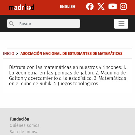
Pasar al contenido principal
ENGLISH
Search
Secondary breadcrumb
Sobrescribir enlaces de ayuda a la navegación
INICIO
ASOCIACIÓN NACIONAL DE ESTUDIANTES DE MATEMÁTICAS
Disfruta con las matemáticas en nuestros 4 rincones: 1.
La geometría en las pompas de jabón. 2. Máquina de
Galton y acercamiento a la estadística. 3. Matemáticas
en el cubo de Rubik. 4. Juegos topológicos.
Fundación
Quiénes somos
Sala de prensa