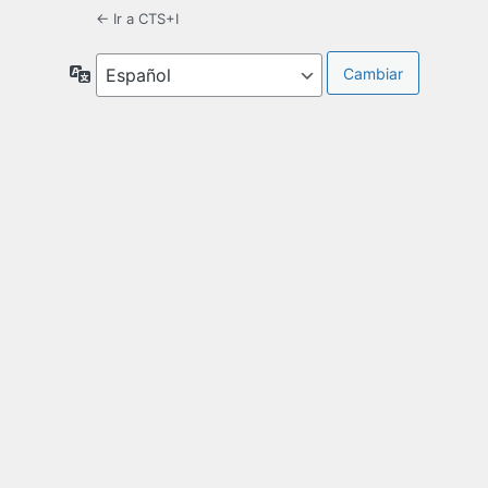
← Ir a CTS+I
Idioma