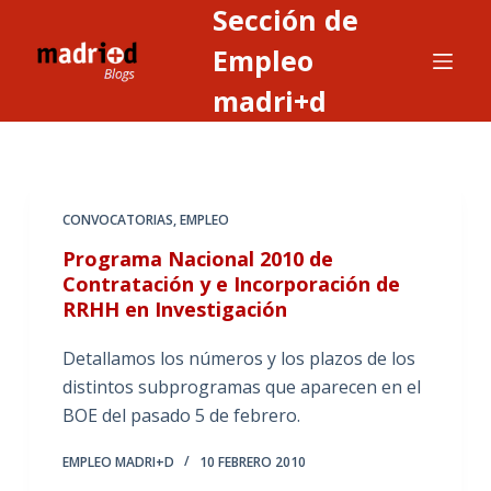
Sección de
S
a
Empleo
l
madri+d
t
a
r
a
CONVOCATORIAS
,
EMPLEO
l
c
Programa Nacional 2010 de
o
Contratación y e Incorporación de
RRHH en Investigación
n
t
Detallamos los números y los plazos de los
e
distintos subprogramas que aparecen en el
n
BOE del pasado 5 de febrero.
i
d
EMPLEO MADRI+D
10 FEBRERO 2010
o