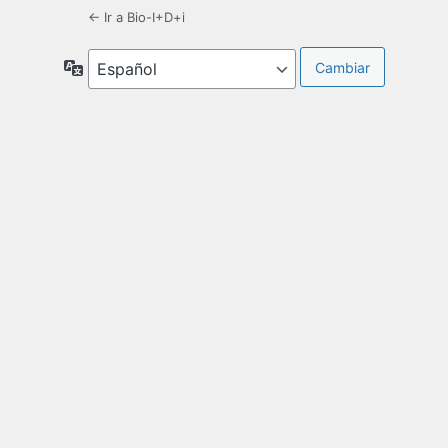
← Ir a Bio-I+D+i
Idioma