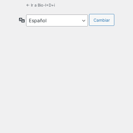
← Ir a Bio-I+D+i
Idioma