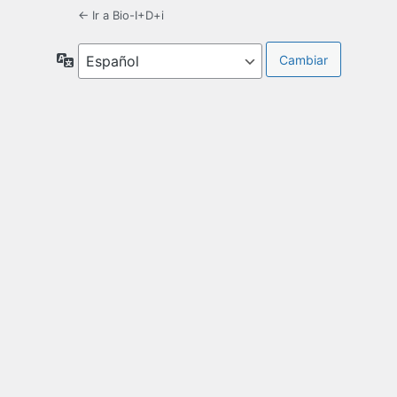
← Ir a Bio-I+D+i
Idioma