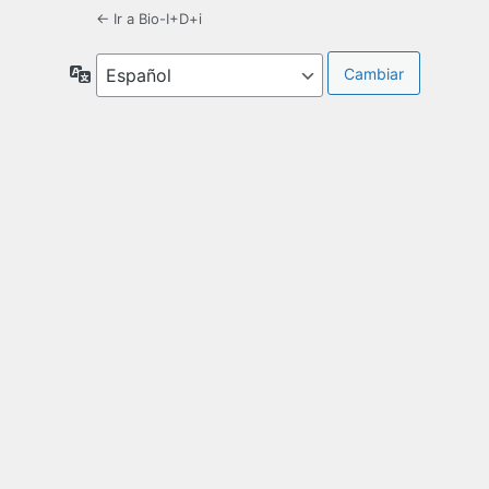
← Ir a Bio-I+D+i
Idioma