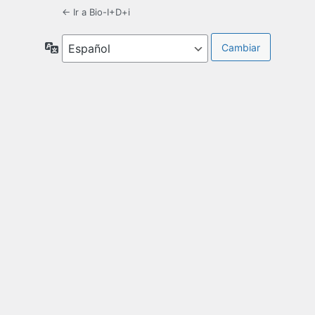
← Ir a Bio-I+D+i
Idioma