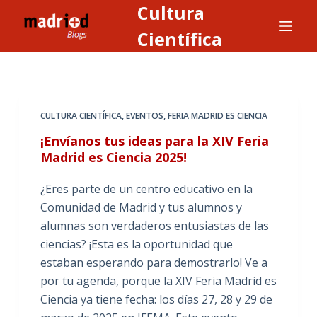
Cultura
S
a
Científica
l
t
a
r
CULTURA CIENTÍFICA
,
EVENTOS
,
FERIA MADRID ES CIENCIA
a
¡Envíanos tus ideas para la XIV Feria
l
Madrid es Ciencia 2025!
c
o
¿Eres parte de un centro educativo en la
n
Comunidad de Madrid y tus alumnos y
t
alumnas son verdaderos entusiastas de las
e
ciencias? ¡Esta es la oportunidad que
n
estaban esperando para demostrarlo! Ve a
i
por tu agenda, porque la XIV Feria Madrid es
d
Ciencia ya tiene fecha: los días 27, 28 y 29 de
o