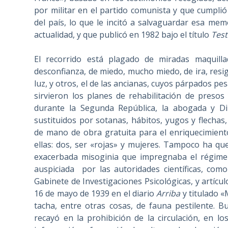
por militar en el partido comunista y que cumplió
del país, lo que le incitó a salvaguardar esa me
actualidad, y que publicó en 1982 bajo el título
Test
El recorrido está plagado de miradas maquilla
desconfianza, de miedo, mucho miedo, de ira, resi
luz, y otros, el de las ancianas, cuyos párpados 
sirvieron los planes de rehabilitación de presos
durante
la Segunda
República
, la abogada y Di
sustituidos por sotanas, hábitos, yugos y flechas,
de mano de obra gratuita para el enriquecimient
ellas: dos, ser «rojas» y mujeres. Tampoco ha que
exacerbada misoginia que impregnaba el régimen
auspiciada
por las autoridades científicas, com
Gabinete de Investigaciones Psicológicas, y artícul
16 de mayo de 1939 en el diario
Arriba
y titulado «
tacha, entre otras cosas, de fauna pestilente. 
recayó en la prohibición de la circulación, en lo