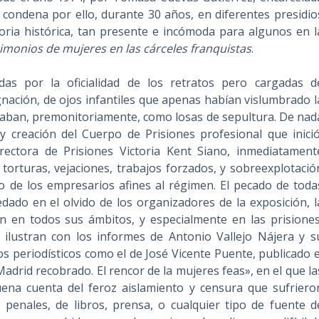
 condena por ello, durante 30 años, en diferentes presidio
moria histórica, tan presente e incómoda para algunos en l
imonios de mujeres en las cárceles franquistas
.
das por la oficialidad de los retratos pero cargadas d
gnación, de ojos infantiles que apenas habían vislumbrado l
pesaban, premonitoriamente, como losas de sepultura. De nad
 y creación del Cuerpo de Prisiones profesional que inició
rectora de Prisiones Victoria Kent Siano, inmediatament
 torturas, vejaciones, trabajos forzados, y sobreexplotació
o de los empresarios afines al régimen. El pecado de toda
dado en el olvido de los organizadores de la exposición, l
 en todos sus ámbitos, y especialmente en las prisiones
o ilustran con los informes de Antonio Vallejo Nájera y s
os periodísticos como el de José Vicente Puente, publicado e
Madrid recobrado. El rencor de la mujeres feas», en el que la
Buena cuenta del feroz aislamiento y censura que sufriero
s penales, de libros, prensa, o cualquier tipo de fuente d