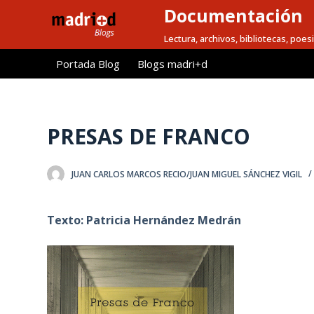
Documentación
S
a
Lectura, archivos, bibliotecas, poesi
l
Portada Blog
Blogs madri+d
t
a
r
a
PRESAS DE FRANCO
l
c
JUAN CARLOS MARCOS RECIO/JUAN MIGUEL SÁNCHEZ VIGIL
o
n
t
Texto: Patricia Hernández Medrán
e
n
i
d
o