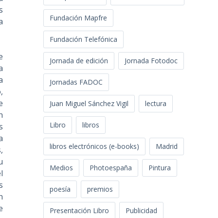
s
Fundación Mapfre
a
Fundación Telefónica
e
Jornada de edición
Jornada Fotodoc
a
a
Jornadas FADOC
,
e
Juan Miguel Sánchez Vigil
lectura
n
Libro
libros
s
a
libros electrónicos (e-books)
Madrid
,
u
Medios
Photoespaña
Pintura
l
s
poesía
premios
n
e
Presentación Libro
Publicidad