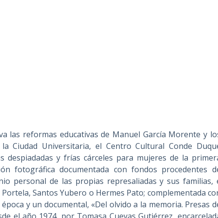
va las reformas educativas de Manuel García Morente y lo
n
la Ciudad Universitaria
, el Centro Cultural Conde Duqu
s despiadadas y frías cárceles para mujeres de la primer
ción fotográfica documentada con fondos procedentes d
nio personal de las propias represaliadas y sus familias, 
z Portela, Santos Yubero o Hermes Pato; complementada co
 época y un documental, «Del olvido a la memoria. Presas d
esde el año 1974, por Tomasa Cuevas Gutiérrez, encarcelad