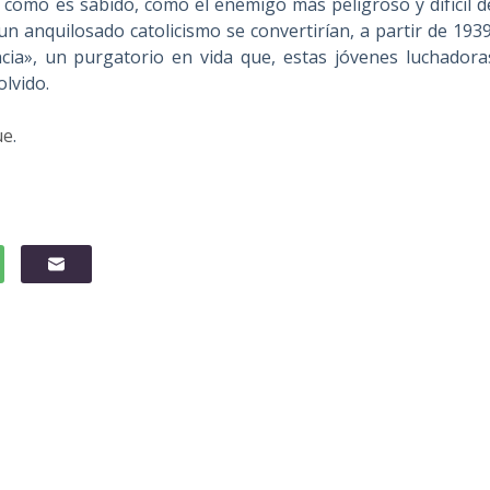
, como es sabido, como el enemigo más peligroso y difícil d
un anquilosado catolicismo se convertirían, a partir de 1939
cia», un purgatorio en vida que, estas jóvenes luchadora
lvido.
ue
.