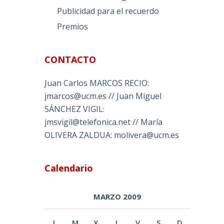
Publicidad para el recuerdo
Premios
CONTACTO
Juan Carlos MARCOS RECIO:
jmarcos@ucm.es // Juan Miguel
SÁNCHEZ VIGIL:
jmsvigil@telefonica.net // María
OLIVERA ZALDUA: molivera@ucm.es
Calendario
MARZO 2009
L
M
X
J
V
S
D