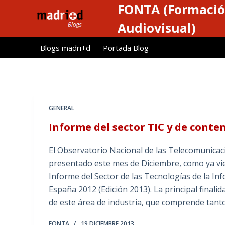
FONTA (Formació
S
a
Audiovisual)
l
Blogs madri+d
Portada Blog
t
a
r
a
l
GENERAL
c
Informe del sector TIC y de conte
o
n
El Observatorio Nacional de las Telecomunicac
t
presentado este mes de Diciembre, como ya vie
e
Informe del Sector de las Tecnologías de la In
n
España 2012 (Edición 2013). La principal finalida
i
de este área de industria, que comprende tanto 
d
o
FONTA
19 DICIEMBRE 2013