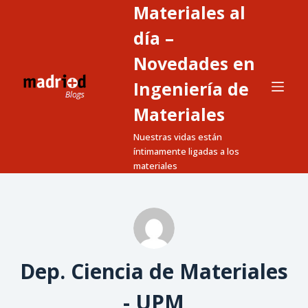
Materiales al
S
a
día –
l
Novedades en
t
Ingeniería de
a
r
Materiales
a
Nuestras vidas están
l
íntimamente ligadas a los
c
materiales
o
n
t
e
n
Dep. Ciencia de Materiales
i
d
- UPM
o