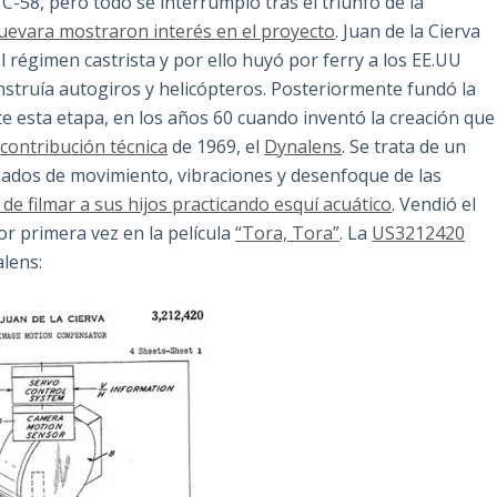
C-58, pero todo se interrumpió tras el triunfo de la
Guevara mostraron interés en el proyecto
. Juan de la Cierva
 régimen castrista y por ello huyó por ferry a los EE.UU
truía autogiros y helicópteros. Posteriormente fundó la
 esta etapa, en los años 60 cuando inventó la creación que
contribución técnica
de 1969, el
Dynalens
. Se trata de un
seados de movimiento, vibraciones y desenfoque de las
 de filmar a sus hijos practicando esquí acuático
. Vendió el
or primera vez en la película
“Tora, Tora”
. La
US3212420
alens: