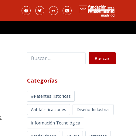
Buscar
Buscar
Categorías
#PatentesHistoricas
Antifalsificaciones
Diseño Industrial
o
Información Tecnológica
s