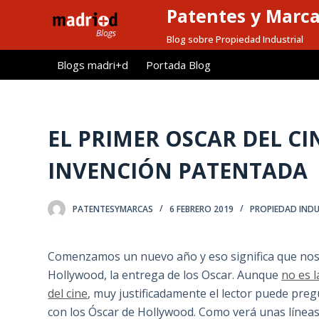
Patentes y Marc
S
a
Blog sobre Propiedad Industrial
l
Blogs madri+d
Portada Blog
t
a
r
a
EL PRIMER OSCAR DEL C
l
INVENCIÓN PATENTADA
c
o
n
PATENTESYMARCAS
6 FEBRERO 2019
PROPIEDAD INDU
t
e
Comenzamos un nuevo año y eso significa que nos a
n
Hollywood, la entrega de los Oscar. Aunque
no es 
i
del cine
, muy justificadamente el lector puede pre
d
con los Óscar de Hollywood. Como verá unas líneas
o