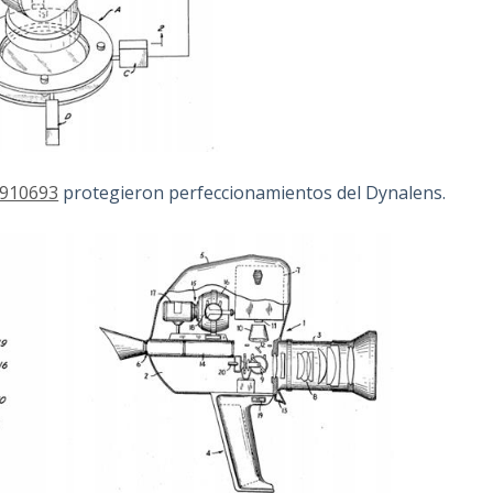
910693
protegieron perfeccionamientos del Dynalens.