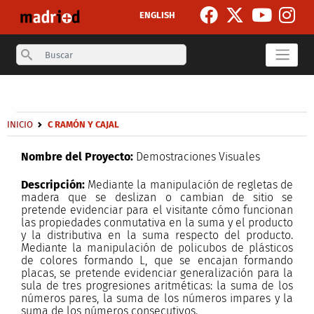
Pasar al contenido principal
ENGLISH
Search
Secondary breadcrumb
Sobrescribir enlaces de ayuda a la navegación
INICIO
C RAMÓN Y CAJAL
Nombre del Proyecto:
Demostraciones Visuales
Descripción:
Mediante la manipulación de regletas de
madera que se deslizan o cambian de sitio se
pretende evidenciar para el visitante cómo funcionan
las propiedades conmutativa en la suma y el producto
y la distributiva en la suma respecto del producto.
Mediante la manipulación de policubos de plásticos
de colores formando L, que se encajan formando
placas, se pretende evidenciar generalización para la
sula de tres progresiones aritméticas: la suma de los
números pares, la suma de los números impares y la
suma de los números consecutivos.