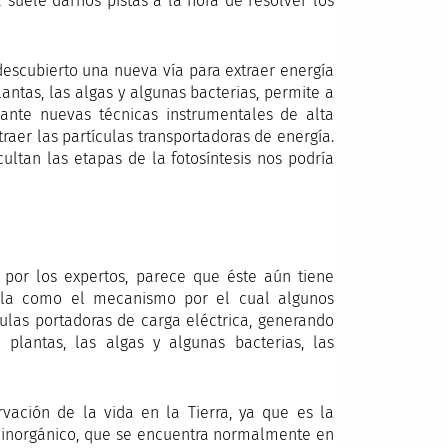
 suele darnos pistas a la hora de resolver los
descubierto una nueva vía para extraer energía
lantas, las algas y algunas bacterias, permite a
iante nuevas técnicas instrumentales de alta
raer las partículas transportadoras de energía.
ltan las etapas de la fotosíntesis nos podría
 por los expertos, parece que éste aún tiene
irla como el mecanismo por el cual algunos
culas portadoras de carga eléctrica, generando
 plantas, las algas y algunas bacterias, las
vación de la vida en la Tierra, ya que es la
no inorgánico, que se encuentra normalmente en