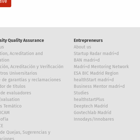
sity Quality Assurance
Entrepreneurs
us
About us
tion, Acreditation and
Startup Radar madri+d
ation
BAN madri+d
ción, Acreditación y Verificación
Madri+d Mentoring Network
tros Universitarios
ESA BIC Madrid Region
 de garantías y reclamaciones
healthStart madri+d
or de títulos
Business Mentor madri+d
de evaluadores
Studies
valuation
healthstartPlus
is Temático
Deeptech Madrid
FICAM
Govtechlab Madrid
Sofía
Innodays/Innobares
CE
de Quejas, Sugerencias y
taciones