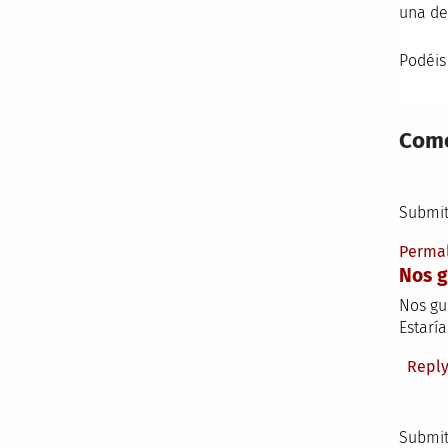
una de
Podéis
Come
Submit
Perma
Nos g
Nos gus
Estarí
Repl
Submit