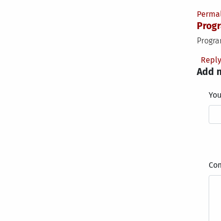
Perma
Progr
Progra
Repl
Add 
Yo
Co