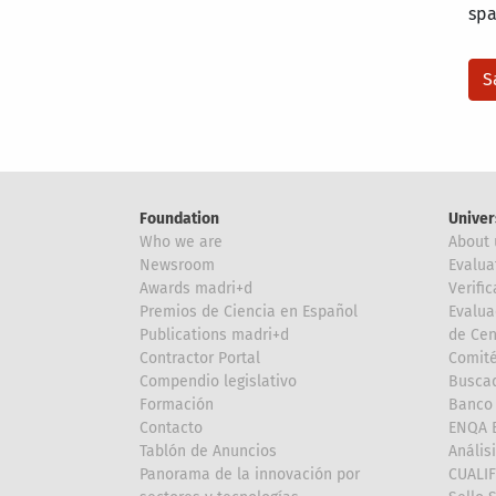
sp
Foundation
Univer
Who we are
About 
Newsroom
Evalua
Awards madri+d
Verific
Premios de Ciencia en Español
Evalua
Publications madri+d
de Cen
Contractor Portal
Comité
Compendio legislativo
Buscad
Formación
Banco 
Contacto
ENQA E
Tablón de Anuncios
Anális
Panorama de la innovación por
CUALI