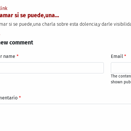
link
amar si se puede,una…
mar si se puede,una charla sobre esta dolencia,y darle visibilid
y
new comment
ur name
Email
The content
shown publ
mentario