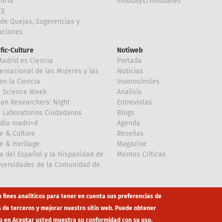
Sofía
Innodays/Innobares
CE
de Quejas, Sugerencias y
taciones
ific-Culture
Notiweb
Madrid es Ciencia
Portada
ternacional de las Mujeres y las
Noticias
en la Ciencia
Inverosímiles
d Science Week
Analisis
an Researchers' Night
Entrevistas
 Laboratorios Ciudadanos
Blogs
dia madri+d
Agenda
e & Culture
Reseñas
e & Heritage
Magazine
a del Español y la Hispanidad de
Mentes Críticas
iversidades de la Comunidad de
d
n fines analíticos para tener en cuenta sus preferencias de
s de terceros y mejorar nuestro sitio web. Puede obtener
o en Aceptar usted muestra su conformidad con su uso.