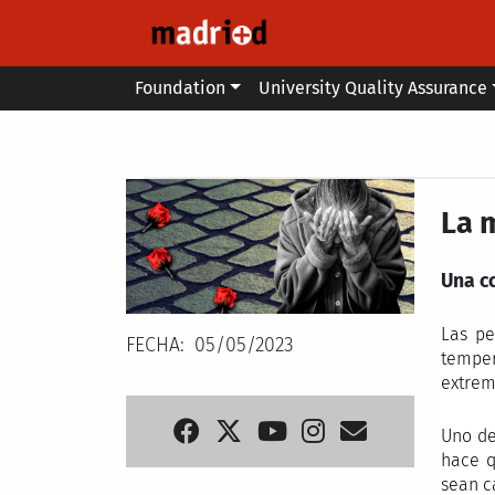
Skip to main content
Main menu
Foundation
University Quality Assurance
Secondary breadcrumb
La 
Una c
Las pe
FECHA
05/05/2023
temper
extrem
Uno de
hace q
sean c