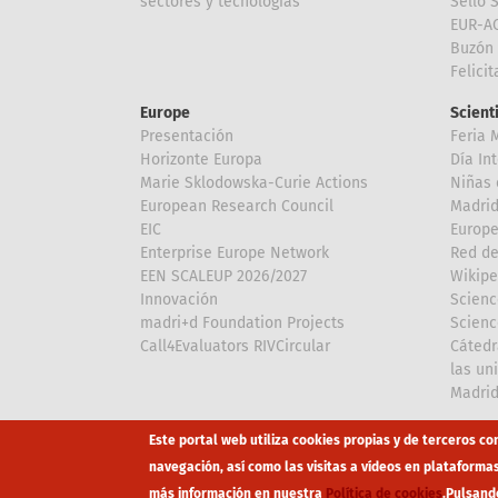
sectores y tecnologías
Sello 
EUR-A
Buzón 
Felici
Europe
Scient
Presentación
Feria 
Horizonte Europa
Día In
Marie Sklodowska-Curie Actions
Niñas 
European Research Council
Madri
EIC
Europe
Enterprise Europe Network
Red de
EEN SCALEUP 2026/2027
Wikipe
Innovación
Scienc
madri+d Foundation Projects
Scienc
Call4Evaluators RIVCircular
Cátedr
las un
Madri
Array
Array
Este portal web utiliza cookies propias y de terceros co
navegación, así como las visitas a vídeos en plataforma
más información en nuestra
Política de cookies
.
Pulsand