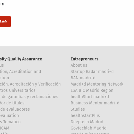
am.
sity Quality Assurance
Entrepreneurs
us
About us
tion, Acreditation and
Startup Radar madri+d
ation
BAN madri+d
ción, Acreditación y Verificación
Madri+d Mentoring Network
tros Universitarios
ESA BIC Madrid Region
 de garantías y reclamaciones
healthStart madri+d
or de títulos
Business Mentor madri+d
de evaluadores
Studies
valuation
healthstartPlus
is Temático
Deeptech Madrid
FICAM
Govtechlab Madrid