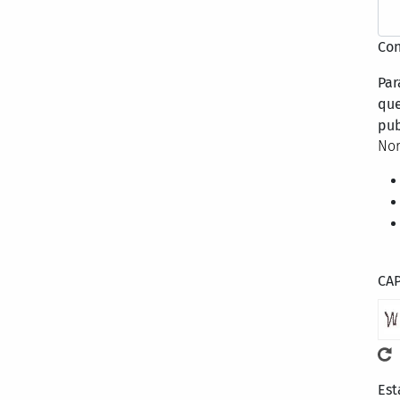
Con
Par
que
pub
Nor
CA
Est