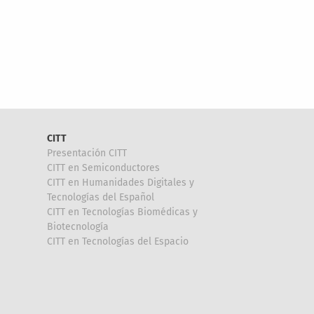
CITT
Presentación CITT
CITT en Semiconductores
CITT en Humanidades Digitales y
Tecnologías del Español
CITT en Tecnologías Biomédicas y
Biotecnología
CITT en Tecnologías del Espacio