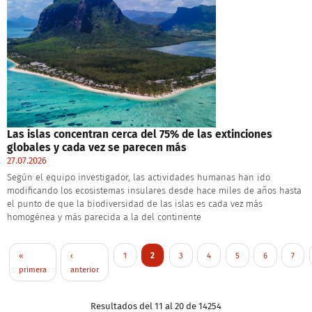
Las islas concentran cerca del 75% de las extinciones
globales y cada vez se parecen más
27.07.2026
Según el equipo investigador, las actividades humanas han ido
modificando los ecosistemas insulares desde hace miles de años hasta
el punto de que la biodiversidad de las islas es cada vez más
homogénea y más parecida a la del continente
Pagination
First page
Previous page
Page
Current page
Page
Page
Page
Page
Page
«
‹
1
2
3
4
5
6
7
primera
anterior
Resultados del 11 al 20 de 14254