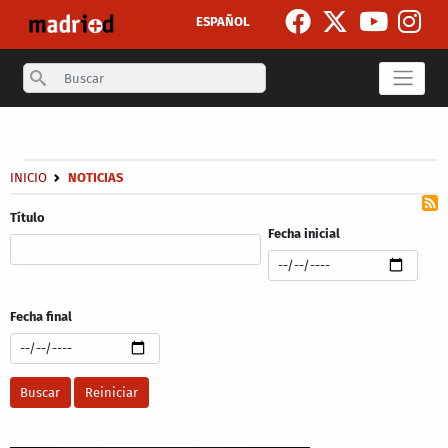
Skip to main content
ESPAÑOL
Search
Secondary breadcrumb
Breadcrumb
INICIO
NOTICIAS
Título
Fecha inicial
Fecha final