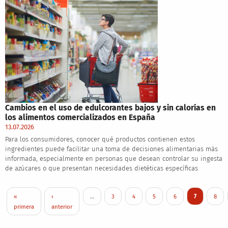
Cambios en el uso de edulcorantes bajos y sin calorías en
los alimentos comercializados en España
13.07.2026
Para los consumidores, conocer qué productos contienen estos
ingredientes puede facilitar una toma de decisiones alimentarias más
informada, especialmente en personas que desean controlar su ingesta
de azúcares o que presentan necesidades dietéticas específicas
Pagination
First page
Previous page
Page
Page
Page
Page
Current pag
Page
«
‹
…
3
4
5
6
7
8
primera
anterior