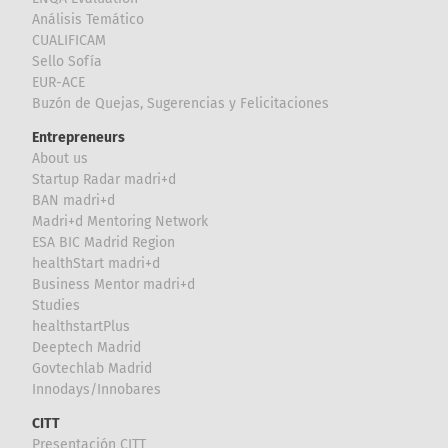
Análisis Temático
CUALIFICAM
Sello Sofía
EUR-ACE
Buzón de Quejas, Sugerencias y Felicitaciones
Entrepreneurs
About us
Startup Radar madri+d
BAN madri+d
Madri+d Mentoring Network
ESA BIC Madrid Region
healthStart madri+d
Business Mentor madri+d
Studies
healthstartPlus
Deeptech Madrid
Govtechlab Madrid
Innodays/Innobares
CITT
Presentación CITT