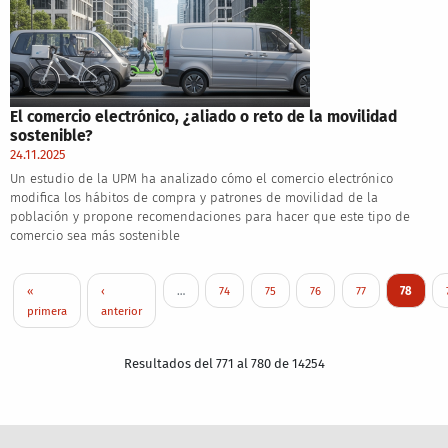
El comercio electrónico, ¿aliado o reto de la movilidad
sostenible?
24.11.2025
Un estudio de la UPM ha analizado cómo el comercio electrónico
modifica los hábitos de compra y patrones de movilidad de la
población y propone recomendaciones para hacer que este tipo de
comercio sea más sostenible
Pagination
First page
Previous page
Page
Page
Page
Page
Current 
«
‹
…
74
75
76
77
78
primera
anterior
Resultados del 771 al 780 de 14254