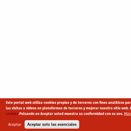
Este portal web utiliza cookies propias y de terceros con fines analíticos p
las visitas a vídeos en plataformas de terceros y mejorar nuestro sitio we
Más
cookies
.
Pulsando en Aceptar usted muestra su conformidad con su uso.
Aceptar
Aceptar solo las esenciales