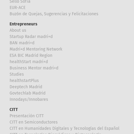
Sello Sofía
EUR-ACE
Buzón de Quejas, Sugerencias y Felicitaciones
Entrepreneurs
About us
Startup Radar madri+d
BAN madri+d
Madri+d Mentoring Network
ESA BIC Madrid Region
healthStart madri+d
Business Mentor madri+d
Studies
healthstartPlus
Deeptech Madrid
Govtechlab Madrid
Innodays/Innobares
CITT
Presentación CITT
CITT en Semiconductores
CITT en Humanidades Digitales y Tecnologías del Español