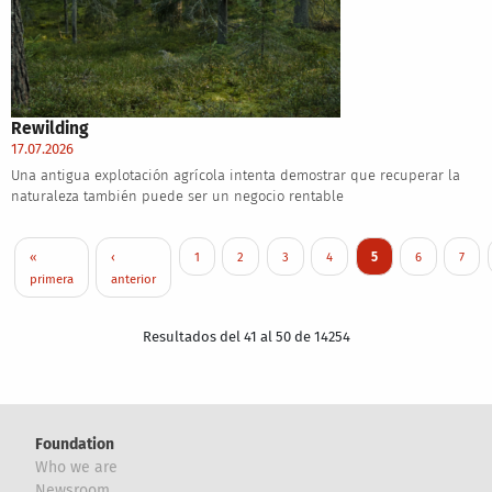
Rewilding
17.07.2026
Una antigua explotación agrícola intenta demostrar que recuperar la
naturaleza también puede ser un negocio rentable
Pagination
First page
Previous page
Page
Page
Page
Page
Current page
Page
Page
«
‹
1
2
3
4
5
6
7
primera
anterior
Resultados del 41 al 50 de 14254
Foundation
Who we are
Newsroom