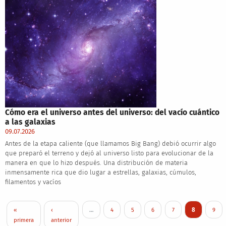
Cómo era el universo antes del universo: del vacío cuántico
a las galaxias
09.07.2026
Antes de la etapa caliente (que llamamos Big Bang) debió ocurrir algo
que preparó el terreno y dejó al universo listo para evolucionar de la
manera en que lo hizo después. Una distribución de materia
inmensamente rica que dio lugar a estrellas, galaxias, cúmulos,
filamentos y vacíos
Pagination
First page
Previous page
Page
Page
Page
Page
Current pag
Page
«
‹
…
4
5
6
7
8
9
primera
anterior