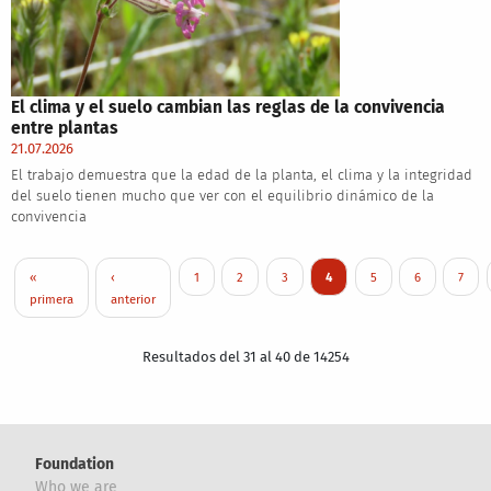
El clima y el suelo cambian las reglas de la convivencia
entre plantas
21.07.2026
El trabajo demuestra que la edad de la planta, el clima y la integridad
del suelo tienen mucho que ver con el equilibrio dinámico de la
convivencia
Pagination
First page
Previous page
Page
Page
Page
Current page
Page
Page
Page
«
‹
1
2
3
4
5
6
7
primera
anterior
Resultados del 31 al 40 de 14254
Foundation
Who we are