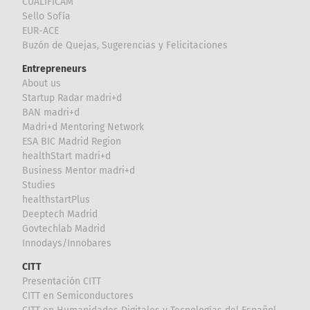
CUALIFICAM
Sello Sofía
EUR-ACE
Buzón de Quejas, Sugerencias y Felicitaciones
Entrepreneurs
About us
Startup Radar madri+d
BAN madri+d
Madri+d Mentoring Network
ESA BIC Madrid Region
healthStart madri+d
Business Mentor madri+d
Studies
healthstartPlus
Deeptech Madrid
Govtechlab Madrid
Innodays/Innobares
CITT
Presentación CITT
CITT en Semiconductores