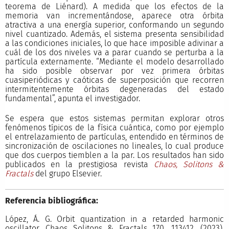
teorema de Liénard). A medida que los efectos de la
memoria van incrementándose, aparece otra órbita
atractiva a una energía superior, conformando un segundo
nivel cuantizado. Además, el sistema presenta sensibilidad
a las condiciones iniciales, lo que hace imposible adivinar a
cuál de los dos niveles va a parar cuando se perturba a la
partícula externamente. “Mediante el modelo desarrollado
ha sido posible observar por vez primera órbitas
cuasiperiódicas y caóticas de superposición que recorren
intermitentemente órbitas degeneradas del estado
fundamental”, apunta el investigador.
Se espera que estos sistemas permitan explorar otros
fenómenos típicos de la física cuántica, como por ejemplo
el entrelazamiento de partículas, entendido en términos de
sincronización de oscilaciones no lineales, lo cual produce
que dos cuerpos tiemblen a la par. Los resultados han sido
publicados en la prestigiosa revista
Chaos, Solitons &
Fractals
del grupo Elsevier.
Referencia bibliográfica:
López, Á. G. Orbit quantization in a retarded harmonic
oscillator. Chaos Solitons & Fractals 170, 113412, (2023).