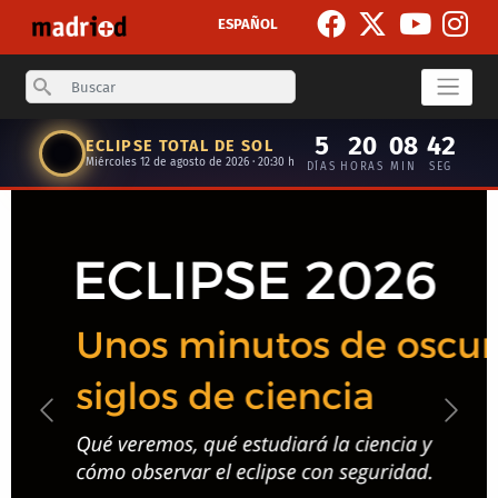
Skip to main content
ESPAÑOL
Search
5
20
08
41
ECLIPSE TOTAL DE SOL
Miércoles 12 de agosto de 2026 · 20:30 h
DÍAS
HORAS
MIN
SEG
Anterior
Siguie