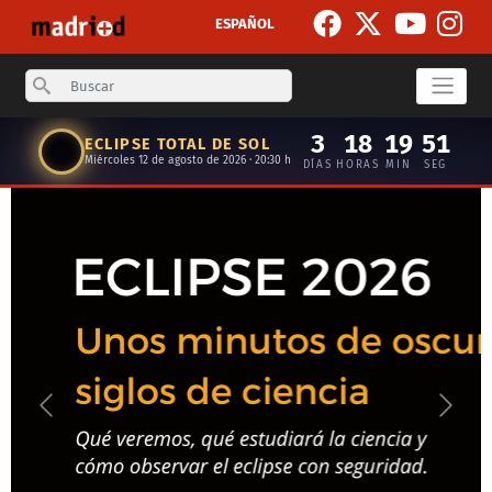
Skip to main content
ESPAÑOL
Search
3
18
19
50
ECLIPSE TOTAL DE SOL
Miércoles 12 de agosto de 2026 · 20:30 h
DÍAS
HORAS
MIN
SEG
Anterior
Siguie