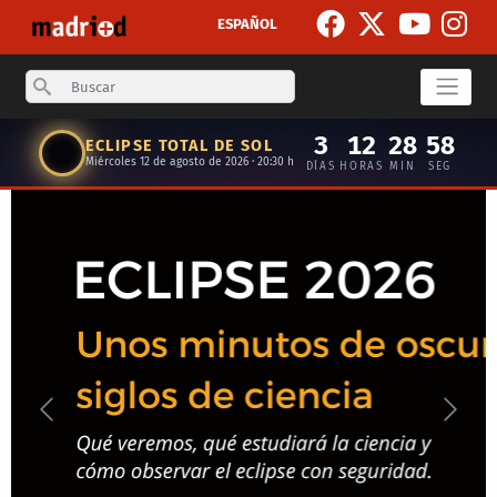
Skip to main content
ESPAÑOL
Search
3
12
28
57
ECLIPSE TOTAL DE SOL
Miércoles 12 de agosto de 2026 · 20:30 h
DÍAS
HORAS
MIN
SEG
Anterior
Siguie