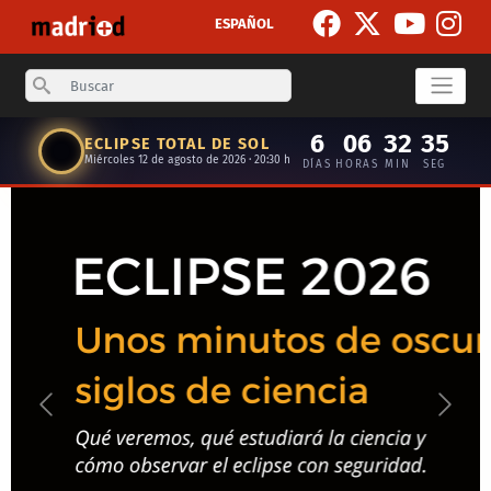
Skip to main content
ESPAÑOL
Search
6
06
32
34
ECLIPSE TOTAL DE SOL
Miércoles 12 de agosto de 2026 · 20:30 h
DÍAS
HORAS
MIN
SEG
Anterior
Siguie