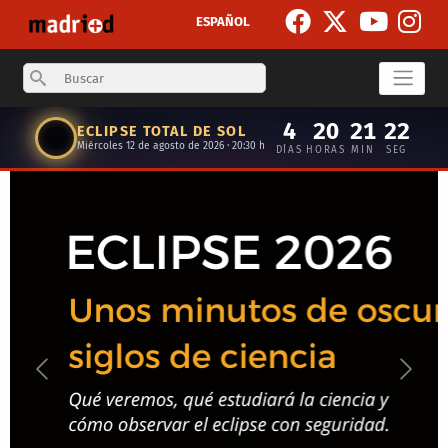
Skip to main content
ESPAÑOL
Search
4
20
21
22
ECLIPSE TOTAL DE SOL
Miércoles 12 de agosto de 2026 · 20:30 h
DÍAS
HORAS
MIN
SEG
Anterior
Siguie