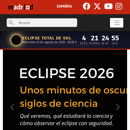
Skip to main content
ESPAÑOL
Search
4
21
24
55
ECLIPSE TOTAL DE SOL
Miércoles 12 de agosto de 2026 · 20:30 h
DÍAS
HORAS
MIN
SEG
Anterior
Siguie