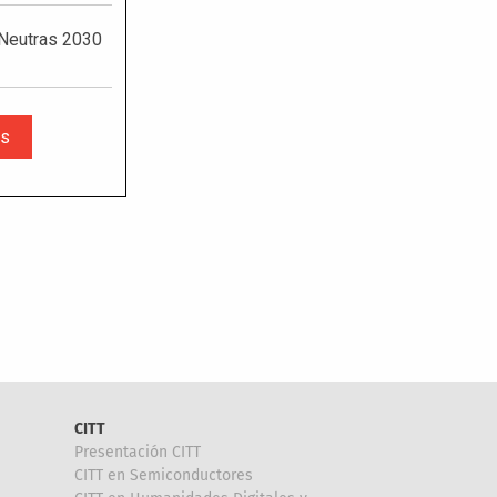
CITT
Presentación CITT
CITT en Semiconductores