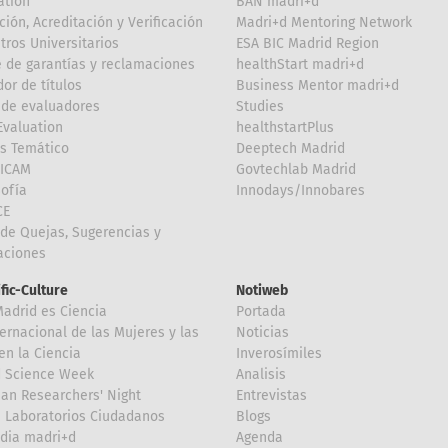
ation
BAN madri+d
ción, Acreditación y Verificación
Madri+d Mentoring Network
tros Universitarios
ESA BIC Madrid Region
 de garantías y reclamaciones
healthStart madri+d
or de títulos
Business Mentor madri+d
de evaluadores
Studies
valuation
healthstartPlus
is Temático
Deeptech Madrid
FICAM
Govtechlab Madrid
Sofía
Innodays/Innobares
CE
de Quejas, Sugerencias y
taciones
ific-Culture
Notiweb
Madrid es Ciencia
Portada
ternacional de las Mujeres y las
Noticias
en la Ciencia
Inverosímiles
d Science Week
Analisis
an Researchers' Night
Entrevistas
 Laboratorios Ciudadanos
Blogs
dia madri+d
Agenda