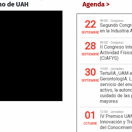
no de UAH
Agenda >