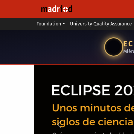
Skip to main content
Main menu
Foundation
University Quality Assurance
EC
Miér
Anterior