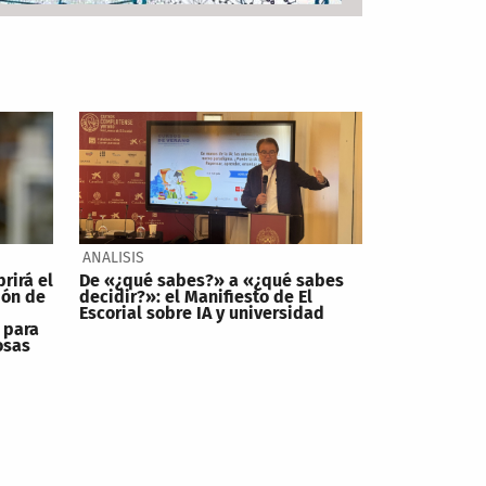
ANALISIS
brirá el
De «¿qué sabes?» a «¿qué sabes
ión de
decidir?»: el Manifiesto de El
Escorial sobre IA y universidad
 para
osas