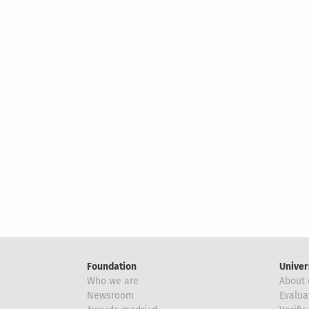
Foundation
Univer
Who we are
About 
Newsroom
Evalua