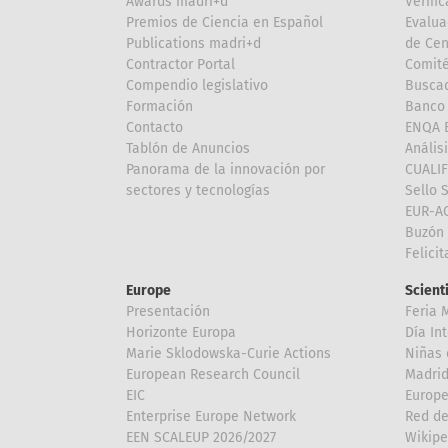
Awards madri+d
Verific
Premios de Ciencia en Español
Evalua
Publications madri+d
de Cen
Contractor Portal
Comité
Compendio legislativo
Buscad
Formación
Banco 
Contacto
ENQA E
Tablón de Anuncios
Anális
Panorama de la innovación por
CUALI
sectores y tecnologías
Sello 
EUR-A
Buzón 
Felici
Europe
Scient
Presentación
Feria 
Horizonte Europa
Día In
Marie Sklodowska-Curie Actions
Niñas 
European Research Council
Madri
EIC
Europe
Enterprise Europe Network
Red de
EEN SCALEUP 2026/2027
Wikipe