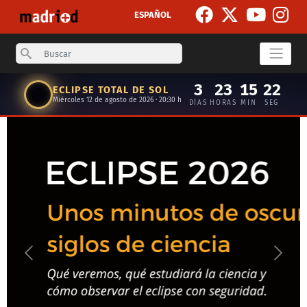
Skip to main content
ESPAÑOL
Search
3
23
15
21
ECLIPSE TOTAL DE SOL
Miércoles 12 de agosto de 2026 · 20:30 h
DÍAS
HORAS
MIN
SEG
Anterior
Siguie