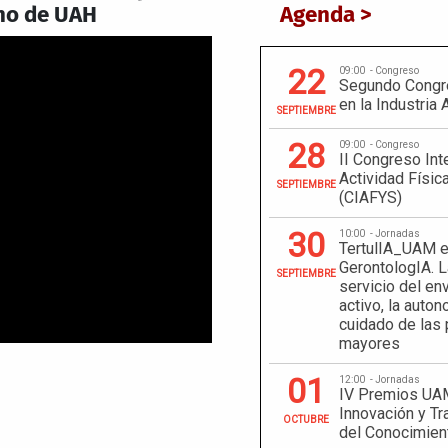
no de UAH
Agenda >