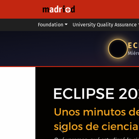
Skip to main content
Main menu
Foundation
University Quality Assurance
EC
Miér
Anterior