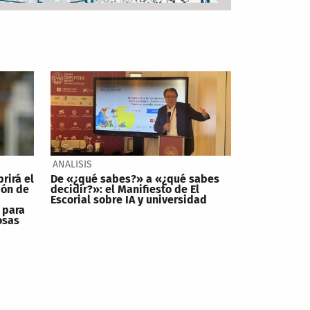
ANALISIS
brirá el
De «¿qué sabes?» a «¿qué sabes
ión de
decidir?»: el Manifiesto de El
Escorial sobre IA y universidad
 para
osas