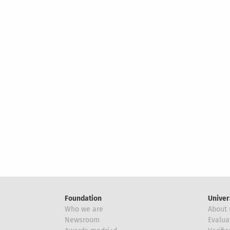
Foundation
Univer
Who we are
About 
Newsroom
Evalua