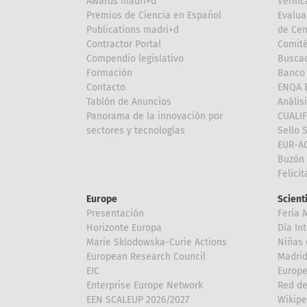
Awards madri+d
Verific
Premios de Ciencia en Español
Evalua
Publications madri+d
de Cen
Contractor Portal
Comité
Compendio legislativo
Buscad
Formación
Banco 
Contacto
ENQA E
Tablón de Anuncios
Anális
Panorama de la innovación por
CUALI
sectores y tecnologías
Sello 
EUR-A
Buzón 
Felici
Europe
Scient
Presentación
Feria 
Horizonte Europa
Día In
Marie Sklodowska-Curie Actions
Niñas 
European Research Council
Madri
EIC
Europe
Enterprise Europe Network
Red de
EEN SCALEUP 2026/2027
Wikipe