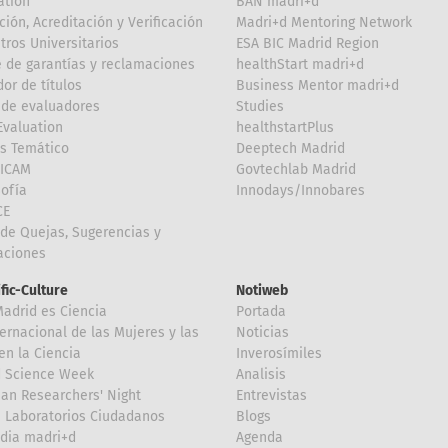
ation
BAN madri+d
ción, Acreditación y Verificación
Madri+d Mentoring Network
tros Universitarios
ESA BIC Madrid Region
 de garantías y reclamaciones
healthStart madri+d
or de títulos
Business Mentor madri+d
de evaluadores
Studies
valuation
healthstartPlus
is Temático
Deeptech Madrid
FICAM
Govtechlab Madrid
Sofía
Innodays/Innobares
CE
de Quejas, Sugerencias y
taciones
ific-Culture
Notiweb
Madrid es Ciencia
Portada
ternacional de las Mujeres y las
Noticias
en la Ciencia
Inverosímiles
d Science Week
Analisis
an Researchers' Night
Entrevistas
 Laboratorios Ciudadanos
Blogs
dia madri+d
Agenda