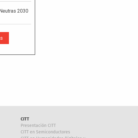
CITT
Presentación CITT
CITT en Semiconductores