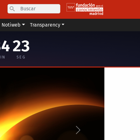
Search
Notiweb
Transparency
34
22
IN
SEG
Siguiente