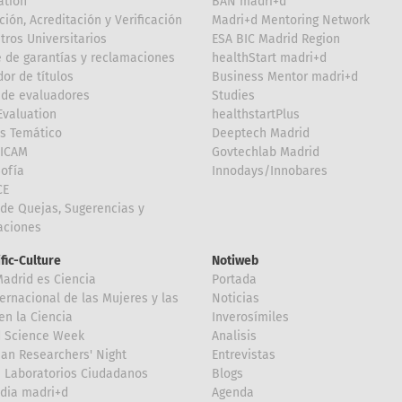
ation
BAN madri+d
ción, Acreditación y Verificación
Madri+d Mentoring Network
tros Universitarios
ESA BIC Madrid Region
 de garantías y reclamaciones
healthStart madri+d
or de títulos
Business Mentor madri+d
de evaluadores
Studies
valuation
healthstartPlus
is Temático
Deeptech Madrid
FICAM
Govtechlab Madrid
Sofía
Innodays/Innobares
CE
de Quejas, Sugerencias y
taciones
ific-Culture
Notiweb
Madrid es Ciencia
Portada
ternacional de las Mujeres y las
Noticias
en la Ciencia
Inverosímiles
d Science Week
Analisis
an Researchers' Night
Entrevistas
 Laboratorios Ciudadanos
Blogs
dia madri+d
Agenda