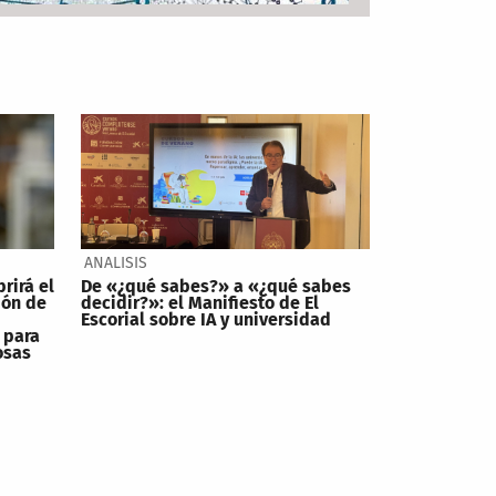
ANALISIS
brirá el
De «¿qué sabes?» a «¿qué sabes
ión de
decidir?»: el Manifiesto de El
Escorial sobre IA y universidad
 para
osas