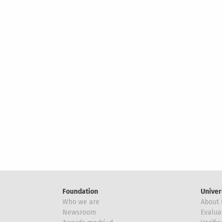
Foundation
Univer
Who we are
About 
Newsroom
Evalua