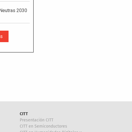
CITT
Presentación CITT
CITT en Semiconductores