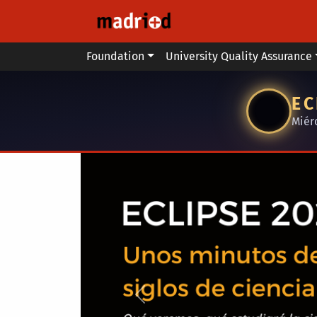
Skip to main content
Main menu
Foundation
University Quality Assurance
EC
Miér
Anterior