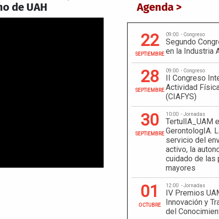
no de UAH
Agenda >