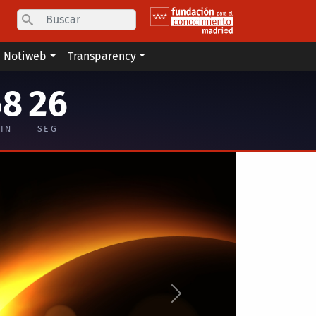
Search
Notiweb
Transparency
58
25
IN
SEG
Siguiente