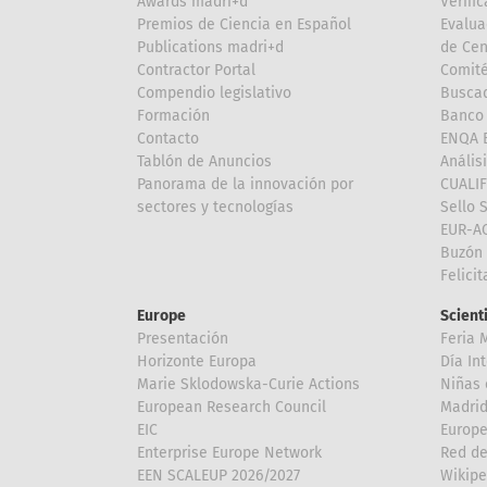
Awards madri+d
Verific
Premios de Ciencia en Español
Evalua
Publications madri+d
de Cen
Contractor Portal
Comité
Compendio legislativo
Buscad
Formación
Banco 
Contacto
ENQA E
Tablón de Anuncios
Anális
Panorama de la innovación por
CUALI
sectores y tecnologías
Sello 
EUR-A
Buzón 
Felici
Europe
Scient
Presentación
Feria 
Horizonte Europa
Día In
Marie Sklodowska-Curie Actions
Niñas 
European Research Council
Madri
EIC
Europe
Enterprise Europe Network
Red de
EEN SCALEUP 2026/2027
Wikipe