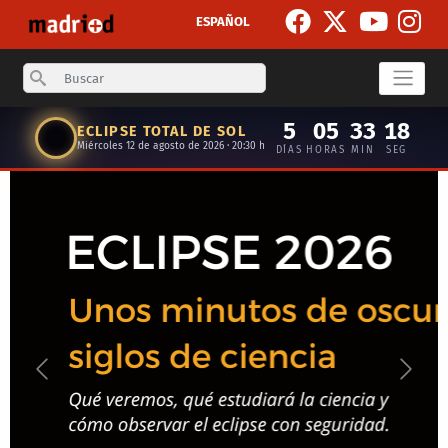
Skip to main content
ESPAÑOL
Search
5
05
33
17
ECLIPSE TOTAL DE SOL
Miércoles 12 de agosto de 2026 · 20:30 h
DÍAS
HORAS
MIN
SEG
Anterior
Siguie