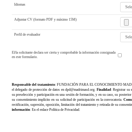
Idiomas
Adjuntar CV (formato PDF y máximo 15M)
Perfil de evaluador
El/la solicitante declara ser cierta y comprobable la información consignada
en este formulario.
Responsable del tratamiento
: FUNDACIÓN PARA EL CONOCIMIENTO MADRIMASD co
el delegado de protección de datos en dpd@madrimasd.org.
Finalidad
: Registrar su 
su preselección y participación en una sesión de formación, y en su caso, su posteri
su consentimiento implícito en su solicitud de participación en la convocatoria.
Comu
rectificación, supresión, oposición, limitación del tratamiento y retirada de su cons
información
: En el enlace Política de Privacidad.