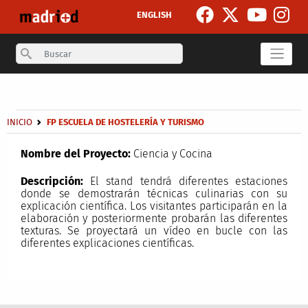
Pasar al contenido principal
ENGLISH
Search
Secondary breadcrumb
Sobrescribir enlaces de ayuda a la navegación
INICIO
FP ESCUELA DE HOSTELERÍA Y TURISMO
Nombre del Proyecto:
Ciencia y Cocina
Descripción:
El stand tendrá diferentes estaciones
donde se demostrarán técnicas culinarias con su
explicación científica. Los visitantes participarán en la
elaboración y posteriormente probarán las diferentes
texturas. Se proyectará un vídeo en bucle con las
diferentes explicaciones científicas.