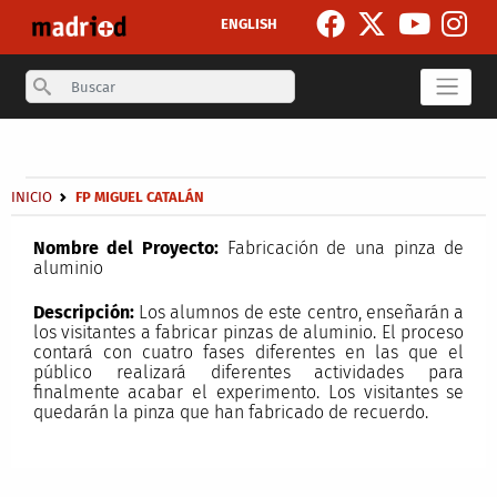
Pasar al contenido principal
ENGLISH
Search
Secondary breadcrumb
Sobrescribir enlaces de ayuda a la navegación
INICIO
FP MIGUEL CATALÁN
Nombre del Proyecto:
Fabricación de una pinza de
aluminio
Descripción:
Los alumnos de este centro, enseñarán a
los visitantes a fabricar pinzas de aluminio. El proceso
contará con cuatro fases diferentes en las que el
público realizará diferentes actividades para
finalmente acabar el experimento. Los visitantes se
quedarán la pinza que han fabricado de recuerdo.