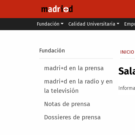
Pasar al contenido principal
Main menu
Fundación
Calidad Universitaria
Emp
Secondary breadcrumb
Fundación
Sobr
INICIO
Main menu
madri+d en la prensa
Sal
madri+d en la radio y en
Informa
la televisión
Notas de prensa
Dossieres de prensa