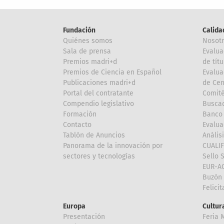
Fundación
Calida
Quiénes somos
Nosot
Sala de prensa
Evalua
Premios madri+d
de títu
Premios de Ciencia en Español
Evalua
Publicaciones madri+d
de Cen
Portal del contratante
Comité
Compendio legislativo
Buscad
Formación
Banco 
Contacto
Evalua
Tablón de Anuncios
Anális
Panorama de la innovación por
CUALI
sectores y tecnologías
Sello 
EUR-A
Buzón 
Felici
Europa
Cultura
Presentación
Feria 