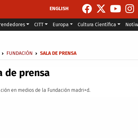
ENGLISH
rendedores
CITT
Europa
Cultura Científica
Noti
escribir enlaces de ayuda a la navegación
FUNDACIÓN
SALA DE PRENSA
a de prensa
ción en medios de la Fundación madri+d.