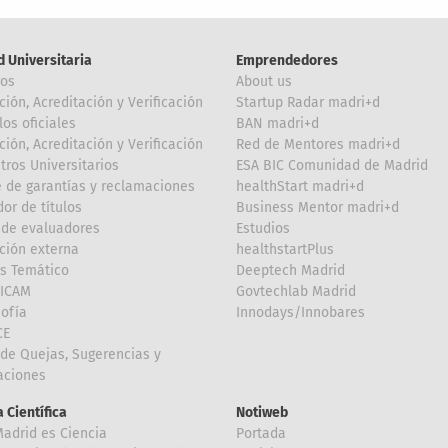
d Universitaria
Emprendedores
ros
About us
ción, Acreditación y Verificación
Startup Radar madri+d
los oficiales
BAN madri+d
ción, Acreditación y Verificación
Red de Mentores madri+d
tros Universitarios
ESA BIC Comunidad de Madrid
 de garantías y reclamaciones
healthStart madri+d
or de títulos
Business Mentor madri+d
de evaluadores
Estudios
ción externa
healthstartPlus
is Temático
Deeptech Madrid
FICAM
Govtechlab Madrid
Sofía
Innodays/Innobares
CE
de Quejas, Sugerencias y
taciones
 Científica
Notiweb
Madrid es Ciencia
Portada