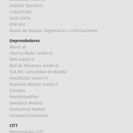
Análisis Temático
CUALIFICAM
Sello Sofía
EUR-ACE
Buzón de Quejas, Sugerencias y Felicitaciones
Emprendedores
About us
Startup Radar madri+d
BAN madri+d
Red de Mentores madri+d
ESA BIC Comunidad de Madrid
healthStart madri+d
Business Mentor madri+d
Estudios
healthstartPlus
Deeptech Madrid
Govtechlab Madrid
Innodays/Innobares
CITT
Presentación CITT