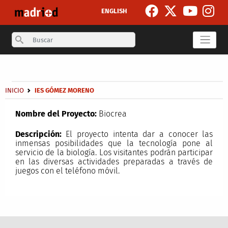
Pasar al contenido principal
ENGLISH
Search
Secondary breadcrumb
Sobrescribir enlaces de ayuda a la navegación
INICIO
IES GÓMEZ MORENO
Nombre del Proyecto:
Biocrea
Descripción:
El proyecto intenta dar a conocer las
inmensas posibilidades que la tecnología pone al
servicio de la biología. Los visitantes podrán participar
en las diversas actividades preparadas a través de
juegos con el teléfono móvil.