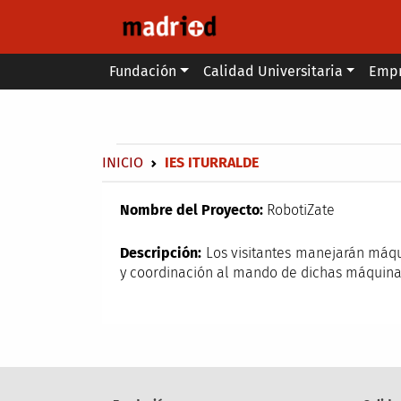
Pasar al contenido principal
Main menu
Fundación
Calidad Universitaria
Emp
Secondary breadcrumb
Sobrescribir enlaces de ayuda a 
INICIO
IES ITURRALDE
Nombre del Proyecto:
RobotiZate
Descripción:
Los visitantes manejarán máqui
y coordinación al mando de dichas máquinas.