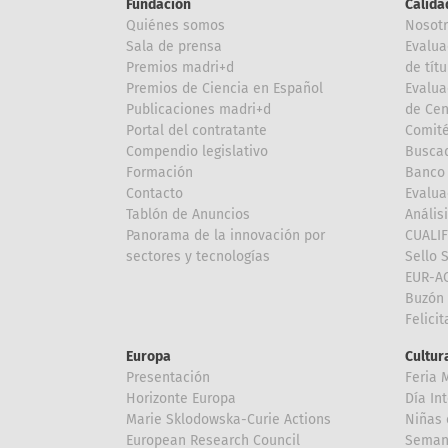
Fundación
Calida
Quiénes somos
Nosot
Sala de prensa
Evalua
Premios madri+d
de títu
Premios de Ciencia en Español
Evalua
Publicaciones madri+d
de Cen
Portal del contratante
Comité
Compendio legislativo
Buscad
Formación
Banco 
Contacto
Evalua
Tablón de Anuncios
Anális
Panorama de la innovación por
CUALI
sectores y tecnologías
Sello 
EUR-A
Buzón 
Felici
Europa
Cultura
Presentación
Feria 
Horizonte Europa
Día In
Marie Sklodowska-Curie Actions
Niñas 
European Research Council
Semana