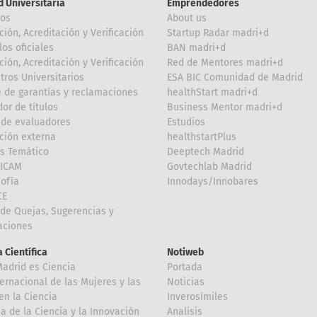
d Universitaria
Emprendedores
ros
About us
ción, Acreditación y Verificación
Startup Radar madri+d
los oficiales
BAN madri+d
ción, Acreditación y Verificación
Red de Mentores madri+d
tros Universitarios
ESA BIC Comunidad de Madrid
 de garantías y reclamaciones
healthStart madri+d
or de títulos
Business Mentor madri+d
de evaluadores
Estudios
ción externa
healthstartPlus
is Temático
Deeptech Madrid
FICAM
Govtechlab Madrid
Sofía
Innodays/Innobares
CE
de Quejas, Sugerencias y
taciones
 Científica
Notiweb
Madrid es Ciencia
Portada
ternacional de las Mujeres y las
Noticias
en la Ciencia
Inverosímiles
 de la Ciencia y la Innovación
Analisis