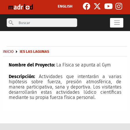
Pasar al contenido principal
ENGLISH
Search
Secondary breadcrumb
Sobrescribir enlaces de ayuda a la navegación
INICIO
IES LAS LAGUNAS
Nombre del Proyecto:
La Física se apunta al Gym
Descripción:
Actividades que intentarán a varias
hipótesis sobre fuerza, presión atmosférica, de
manera participativa, sana y deportiva. Los visitantes
desarrollarán estas actividades lúdico científicas
mediante su propia fuerza física personal.