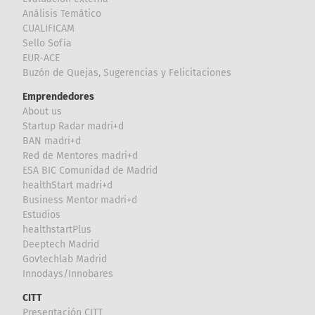
Análisis Temático
CUALIFICAM
Sello Sofía
EUR-ACE
Buzón de Quejas, Sugerencias y Felicitaciones
Emprendedores
About us
Startup Radar madri+d
BAN madri+d
Red de Mentores madri+d
ESA BIC Comunidad de Madrid
healthStart madri+d
Business Mentor madri+d
Estudios
healthstartPlus
Deeptech Madrid
Govtechlab Madrid
Innodays/Innobares
CITT
Presentación CITT